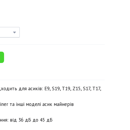
дить для асиків: E9, S19, T19, Z15, S17, T17,
miner та інші моделі асик майнерів
ня: від 36 дБ до 45 дБ