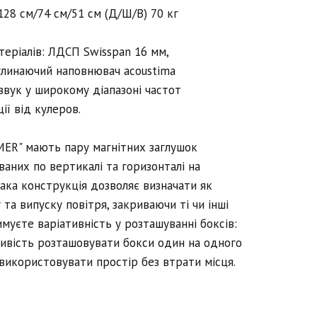
 128 см/74 см/51 см (Д/Ш/В) 70 кг
атеріалів: ЛДСП Swisspan 16 мм,
глинаючий наповнювач acoustima
звук у широкому діапазоні частот
ії від кулеров.
MER" мають пару магнітних заглушок
ваних по вертикалі та горизонталі на
така конструкція дозволяє визначати як
 та випуску повітря, закриваючи ті чи інші
муєте варіативність у розташуванні боксів:
ивість розташовувати бокси один на одного
використовувати простір без втрати місця.