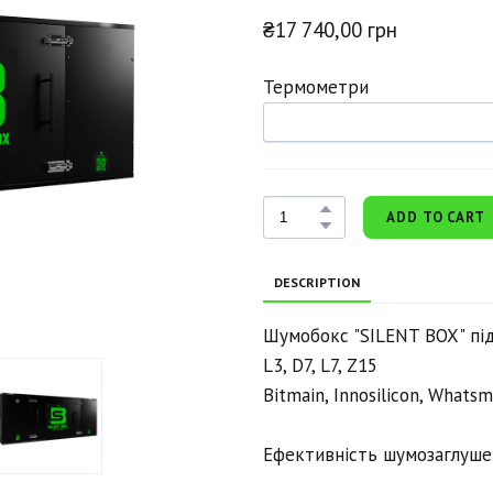
₴17 740,00 грн
Термометри
ADD TO CART
DESCRIPTION
Шумобокс "SILENT BOX" підхо
L3, D7, L7, Z15
Bitmain, Innosilicon, Whats
Ефективність шумозаглушен