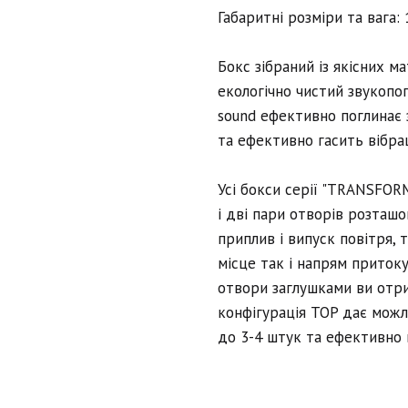
Габаритні розміри та вага:
Бокс зібраний із якісних м
екологічно чистий звукопо
sound ефективно поглинає 
та ефективно гасить вібрац
Усі бокси серії "TRANSFOR
і дві пари отворів розташо
приплив і випуск повітря, 
місце так і напрям притоку
отвори заглушками ви отри
конфігурація TOP дає можл
до 3-4 штук та ефективно 