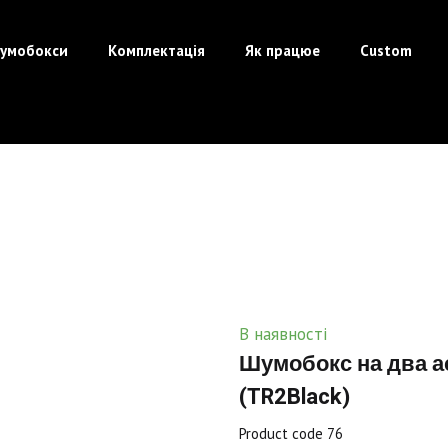
умобокси
Комплектація
Як працюе
Custom
В наявності
Шумобокс на два а
(TR2Black)
Product code 76