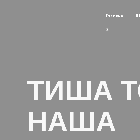
Головна
Ш
X
ТИША Т
НАША