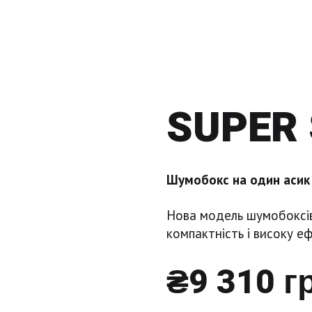
SUPER 
Шумобокс на один асик 
Нова модель шумобоксів 
компактність і високу еф
₴9 310 г