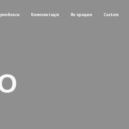
умобокси
Комплектація
Як працюе
Custom
О