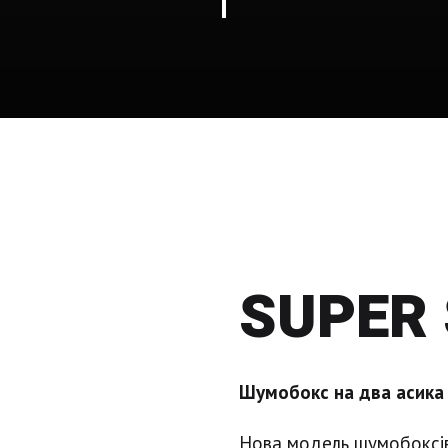
SUPER 
Шумобокс на два асика 
Нова модель шумобоксів 